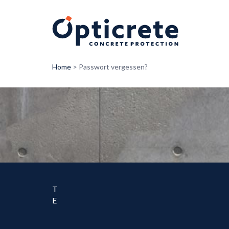
Home
>
Passwort vergessen?
T
E